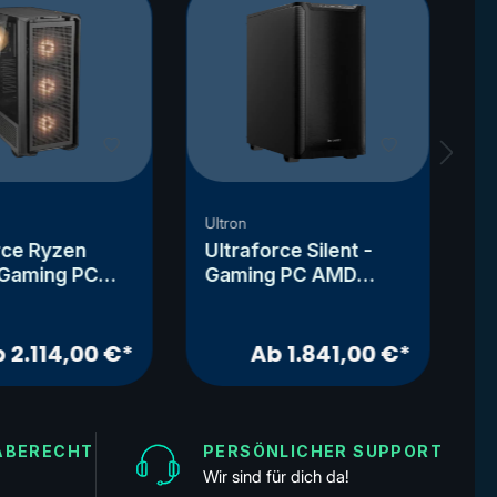
Ultron
Ul
rce Ryzen
Ultraforce Silent -
U
 Gaming PC
Gaming PC AMD
7
zen 7
Ryzen 5 7500X3D -
P
D - RX 9060
RX9060XT
7
 2.114,00 €*
Ab 1.841,00 €*
ABERECHT
PERSÖNLICHER SUPPORT
Wir sind für dich da!