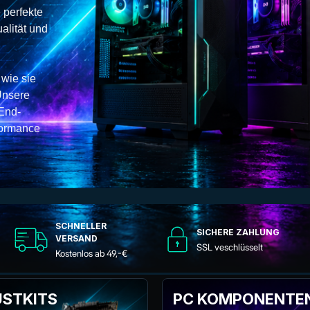
e perfekte
alität und
 wie sie
Unsere
-End-
formance
SCHNELLER
SICHERE ZAHLUNG
VERSAND
SSL veschlüsselt
Kostenlos ab 49,-€
STKITS
PC KOMPONENTE