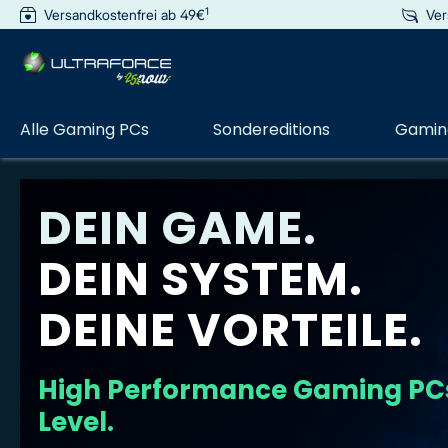
1
Versandkostenfrei ab 49€
Ver
e springen
Zur Hauptnavigation springen
Alle Gaming PCs
Sondereditions
Gaming
DEIN GAME.
DEIN SYSTEM.
DEINE VORTEILE.
High Performance Gaming PCs
Level.