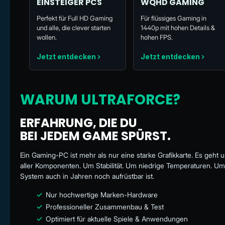
EINSTEIGER PCS
WQHD GAMING
Perfekt für Full HD Gaming
Für flüssiges Gaming in
und alle, die clever starten
1440p mit hohen Details &
wollen.
hohen FPS.
Jetzt entdecken ›
Jetzt entdecken ›
WARUM ULTRAFORCE?
ERFAHRUNG, DIE DU
BEI JEDEM GAME SPÜRST.
Ein Gaming-PC ist mehr als nur eine starke Grafikkarte. Es geh
aller Komponenten. Um Stabilität. Um niedrige Temperaturen. Um
System auch in Jahren noch aufrüstbar ist.
✓
Nur hochwertige Marken-Hardware
✓
Professioneller Zusammenbau & Test
✓
Optimiert für aktuelle Spiele & Anwendungen