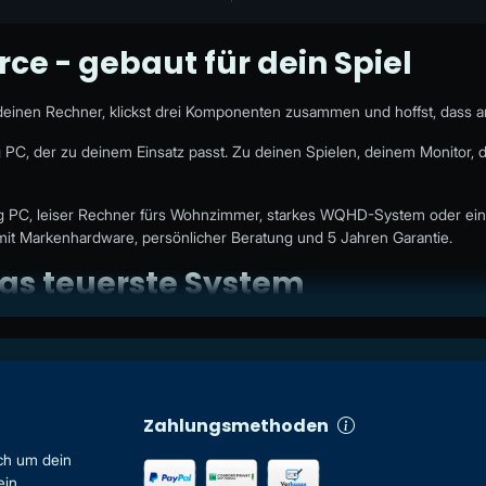
ce - gebaut für dein Spiel
endeinen Rechner, klickst drei Komponenten zusammen und hoffst, dass am
C, der zu deinem Einsatz passt. Zu deinen Spielen, deinem Monitor, d
PC, leiser Rechner fürs Wohnzimmer, starkes WQHD-System oder ein 
t Markenhardware, persönlicher Beratung und 5 Jahren Garantie.
das teuerste System
PC. Viel wichtiger ist, dass die Komponenten zusammen Sinn ergeben.
g oder Gehäuse nicht dazu passen. Genauso muss nicht jeder Spieler dir
Zahlungsmethoden
rschiedliche Ansprüche:
ch um dein
ein