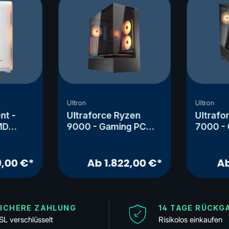
Ultron
Ultron
nt -
Ultraforce Ryzen
Ultrafo
MD
9000 - Gaming PC
7000 -
X - RX
AMD Ryzen 5 9600 -
AMD Ry
RTX 5060 TI
7800X3
XT
9,00 €*
Ab 1.822,00 €*
Ab
ICHERE ZAHLUNG
14 TAGE RÜCKG
SL verschlüsselt
Risikolos einkaufen