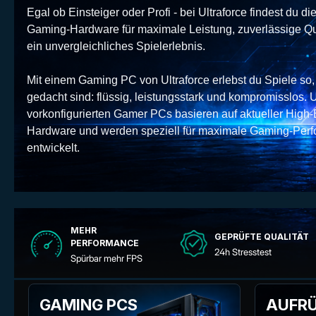
Egal ob Einsteiger oder Profi - bei Ultraforce findest du di
Gaming-Hardware für maximale Leistung, zuverlässige Qu
ein unvergleichliches Spielerlebnis.
Mit einem Gaming PC von Ultraforce erlebst du Spiele so,
gedacht sind: flüssig, leistungsstark und kompromisslos. 
vorkonfigurierten Gamer PCs basieren auf aktueller High
Hardware und werden speziell für maximale Gaming-Per
entwickelt.
MEHR
GEPRÜFTE QUALITÄT
PERFORMANCE
24h Stresstest
Spürbar mehr FPS
GAMING PCS
AUFRÜ