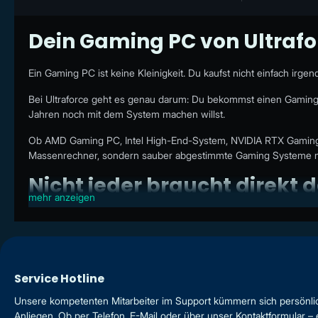
Dein Gaming PC von Ultrafor
Ein Gaming PC ist keine Kleinigkeit. Du kaufst nicht einfach irg
Bei Ultraforce geht es genau darum: Du bekommst einen Gaming P
Jahren noch mit dem System machen willst.
Ob AMD Gaming PC, Intel High-End-System, NVIDIA RTX Gaming 
Massenrechner, sondern sauber abgestimmte Gaming Systeme mi
Nicht jeder braucht direkt 
mehr anzeigen
Ein guter Gaming PC ist nicht automatisch der teuerste Gaming 
Eine starke Grafikkarte bringt dir wenig, wenn Netzteil, Kühlun
Papier beeindruckend aussieht.
Service Hotline
Deshalb findest du bei Ultraforce verschiedene Systeme für unte
Unsere kompetenten Mitarbeiter im Support kümmern sich persönli
Gaming PCs für Full-HD und beliebte Online-Games
Anliegen. Ob per Telefon, E-Mail oder über unser Kontaktformular – 