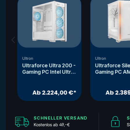
Ultron
Ultron
-
Ultraforce Ultra 200 -
Ultraforce Sile
Gaming PC Intel Ultra
Gaming PC A
5 245KF - RTX
Ryzen 5 9600
5060TI
9070
€*
Ab 2.224,00 €*
Ab 2.38
SCHNELLER VERSAND
S
Kostenlos ab 49,-€
S