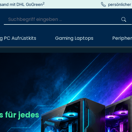
2
sand mit DHL GoGreen
persönlicher
 PC Aufrüstkits
Gaming Laptops
Peripher
 für jedes