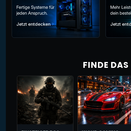
Fertige Systeme für
Mehr Leist
jeden Anspruch.
dein best
›
Jetzt entdecken
Jetzt en
FINDE DAS